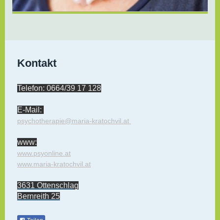
Kontakt
Telefon: 0664/39 17 128
E-Mail:
psychotherapie@maria-kratochvil.at
www:
www.psyonline.at
www.maria-kratochvil.at
3631 Ottenschlag
Bernreith 25